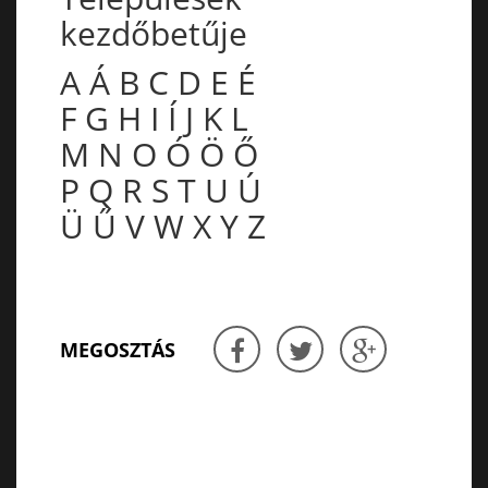
kezdőbetűje
A
Á
B
C
D
E
É
F
G
H
I
Í
J
K
L
M
N
O
Ó
Ö
Ő
P
Q
R
S
T
U
Ú
Ü
Ű
V
W
X
Y
Z
MEGOSZTÁS