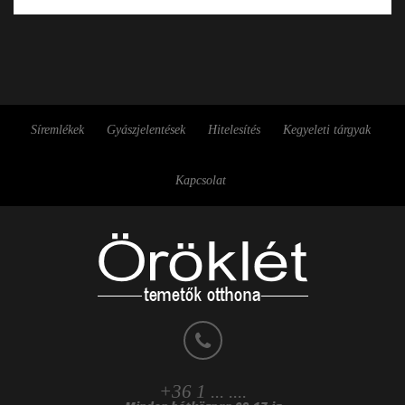
Síremlékek
Gyászjelentések
Hitelesítés
Kegyeleti tárgyak
Kapcsolat
+36 1 ... ....