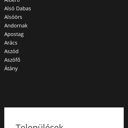
Alsó Dabas
Alsóörs
Andornak
Apostag
Arács
Aszód
Aszófő
Átány
Települések