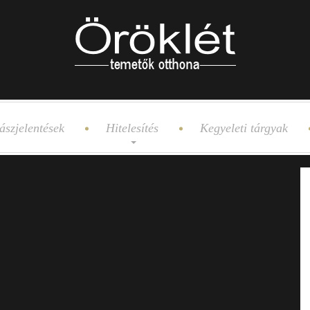
ászjelentések
Hitelesítés
Kegyeleti tárgyak