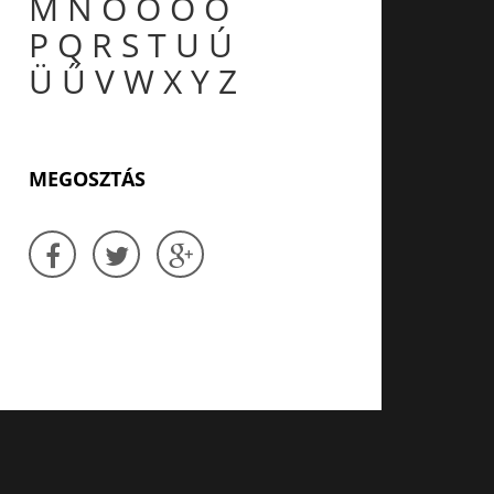
M
N
O
Ó
Ö
Ő
P
Q
R
S
T
U
Ú
Ü
Ű
V
W
X
Y
Z
MEGOSZTÁS