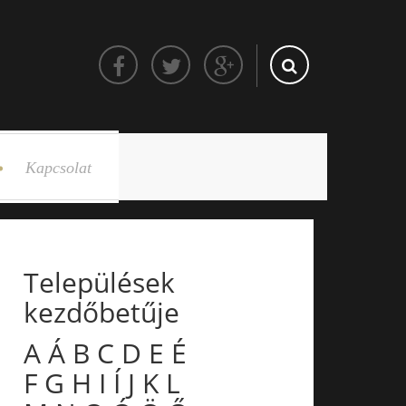
Kapcsolat
Települések
kezdőbetűje
A
Á
B
C
D
E
É
F
G
H
I
Í
J
K
L