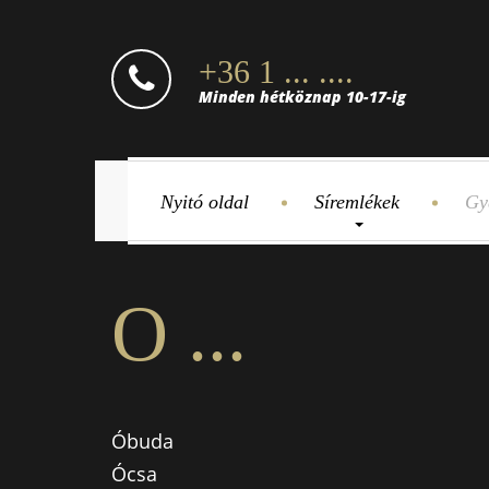
+36 1 ... ....
Minden hétköznap 10-17-ig
Nyitó oldal
Síremlékek
Gy
O ...
Óbuda
Ócsa