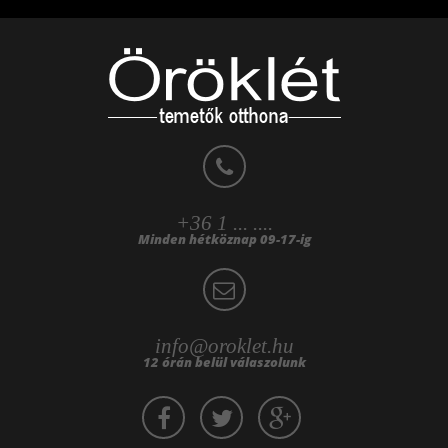
+36 1 ... ....
Minden hétköznap 09-17-ig
info@oroklet.hu
12 órán belül válaszolunk