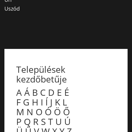
Uszód
Települések
kezdőbetűje
A
Á
B
C
D
E
É
F
G
H
I
Í
J
K
L
M
N
O
Ó
Ö
Ő
P
Q
R
S
T
U
Ú
Ü
Ű
V
W
X
Y
Z