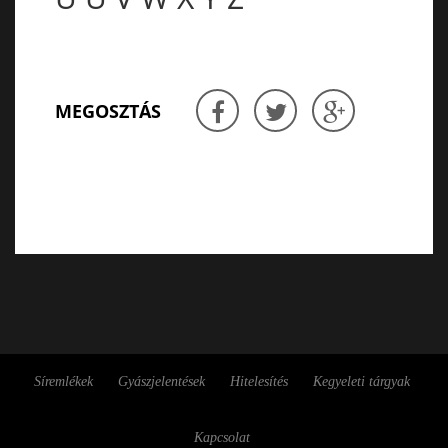
MEGOSZTÁS
Síremlékek
Gyászjelentések
Hitelesítés
Kegyeleti tárgyak
Kapcsolat