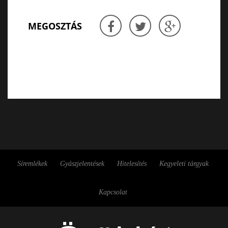
MEGOSZTÁS
Síremlékek
Gyászjelentések
Hitelesítés
Kegyeleti tárgyak
Kapcsolat