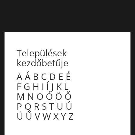
Települések
kezdőbetűje
A
Á
B
C
D
E
É
F
G
H
I
Í
J
K
L
M
N
O
Ó
Ö
Ő
P
Q
R
S
T
U
Ú
Ü
Ű
V
W
X
Y
Z