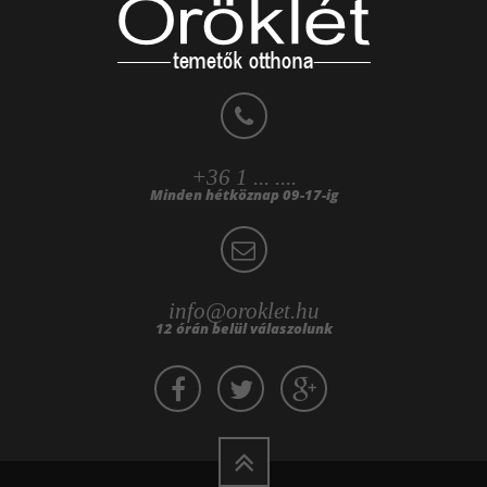
+36 1 ... ....
Minden hétköznap 09-17-ig
info@oroklet.hu
12 órán belül válaszolunk