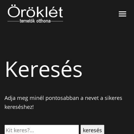
Nyitó oldal
Navi
Síremlékek
Temetők szerint
Gyászjelentések
Név szerint
Hitelesítés
Kegyeleti tárgyak
Keresés
Virág
Kapcsolat
Kavics
Gyertya/Mécses
Adja meg minél pontosabban a nevet a sikeres
kereséshez!