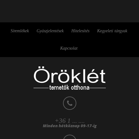
Síremlékek
Gyászjelentések
Hitelesítés
Kegyeleti tárgyak
Kapcsolat
+36 1 ... ....
Minden hétköznap 09-17-ig