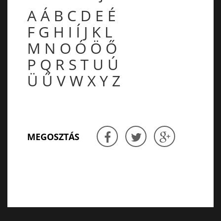
A
Á
B
C
D
E
É
F
G
H
I
Í
J
K
L
M
N
O
Ó
Ö
Ő
P
Q
R
S
T
U
Ú
Ü
Ű
V
W
X
Y
Z
MEGOSZTÁS