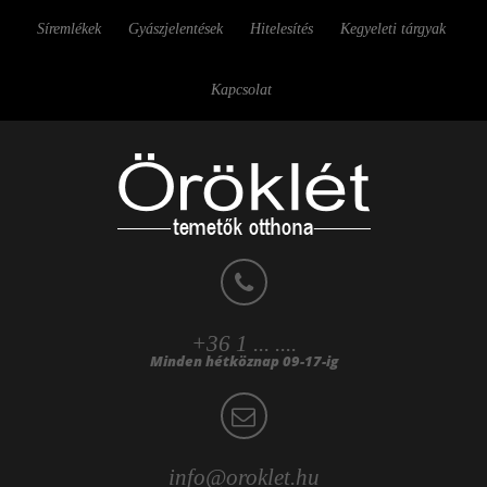
Síremlékek
Gyászjelentések
Hitelesítés
Kegyeleti tárgyak
Kapcsolat
+36 1 ... ....
Minden hétköznap 09-17-ig
info@oroklet.hu