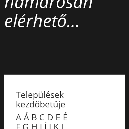
hamarosan
elérhető...
Települések
kezdőbetűje
A
Á
B
C
D
E
É
F
G
H
I
Í
J
K
L