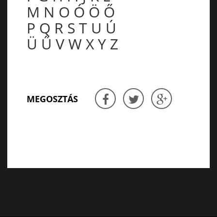
M
N
O
Ó
Ö
Ő
P
Q
R
S
T
U
Ú
Ü
Ű
V
W
X
Y
Z
MEGOSZTÁS