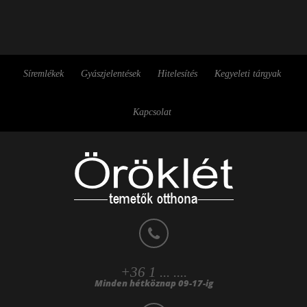
Síremlékek
Gyászjelentések
Hitelesítés
Kegyeleti tárgyak
Kapcsolat
+36 1 ... ....
Minden hétköznap 09-17-ig