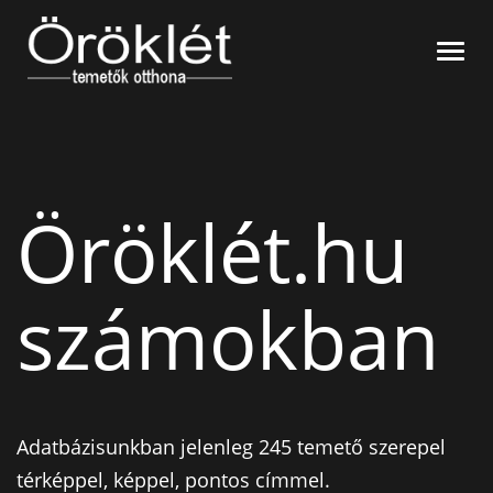
Nyitó oldal
Navi
Síremlékek
Temetők szerint
Gyászjelentések
Név szerint
Hitelesítés
Kegyeleti tárgyak
Öröklét.hu
Virág
Kapcsolat
Kavics
számokban
Gyertya/Mécses
Adatbázisunkban jelenleg 245 temető szerepel
térképpel, képpel, pontos címmel.