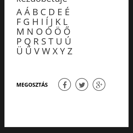
A
Á
B
C
D
E
É
F
G
H
I
Í
J
K
L
M
N
O
Ó
Ö
Ő
P
Q
R
S
T
U
Ú
Ü
Ű
V
W
X
Y
Z
MEGOSZTÁS