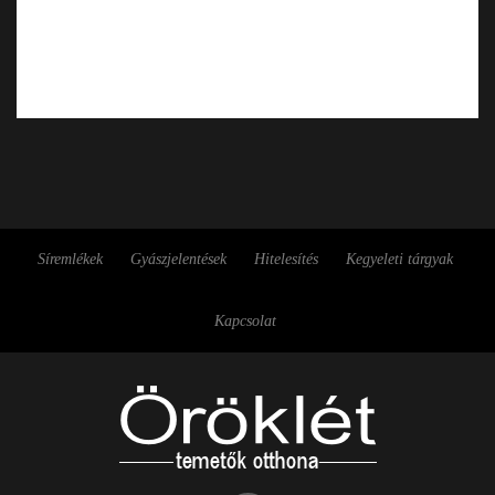
Síremlékek
Gyászjelentések
Hitelesítés
Kegyeleti tárgyak
Kapcsolat