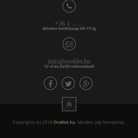
+36 1 ... ....
Minden hétköznap 09-17-ig
info@oroklet.hu
12 órán belül válaszolunk
Copyrights (c) 2018
Oroklet.hu
. Minden jog fenntartva.