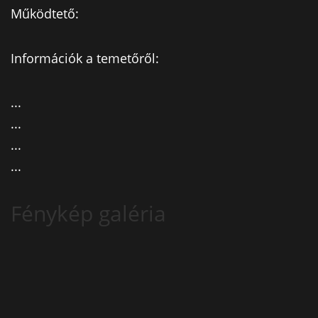
Működtető:
Információk a temetőről:
...
...
...
...
Fénykép galéria