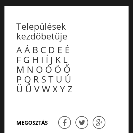
Települések
kezdőbetűje
A
Á
B
C
D
E
É
F
G
H
I
Í
J
K
L
M
N
O
Ó
Ö
Ő
P
Q
R
S
T
U
Ú
Ü
Ű
V
W
X
Y
Z
MEGOSZTÁS