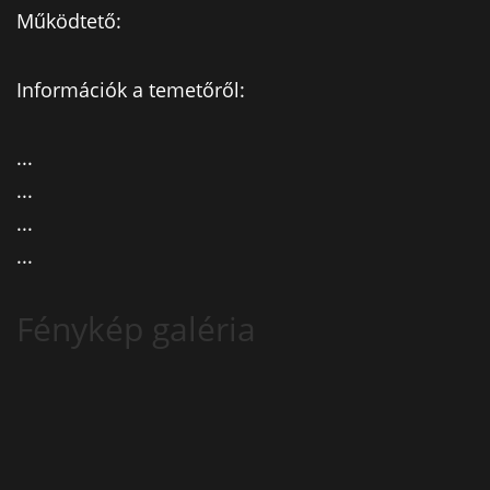
Működtető:
Információk a temetőről:
...
...
...
...
Fénykép galéria