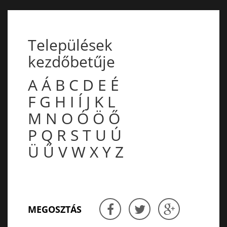
Települések
kezdőbetűje
A
Á
B
C
D
E
É
F
G
H
I
Í
J
K
L
M
N
O
Ó
Ö
Ő
P
Q
R
S
T
U
Ú
Ü
Ű
V
W
X
Y
Z
MEGOSZTÁS