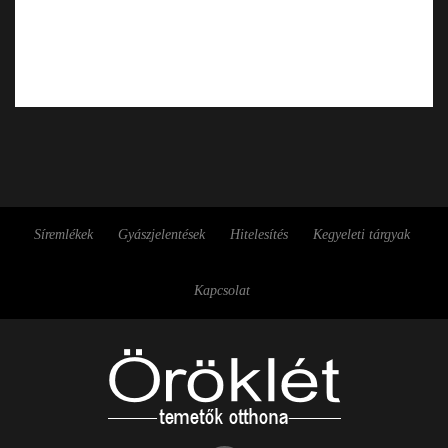
Síremlékek
Gyászjelentések
Hitelesítés
Kegyeleti tárgyak
Kapcsolat