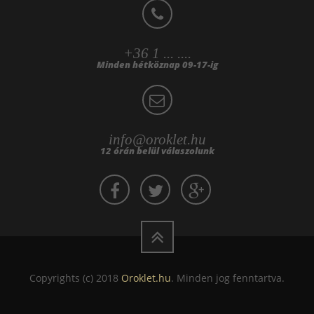
+36 1 ... ....
Minden hétköznap 09-17-ig
info@oroklet.hu
12 órán belül válaszolunk
Copyrights (c) 2018
Oroklet.hu
. Minden jog fenntartva.