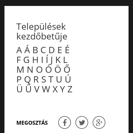
Települések
kezdőbetűje
A
Á
B
C
D
E
É
F
G
H
I
Í
J
K
L
M
N
O
Ó
Ö
Ő
P
Q
R
S
T
U
Ú
Ü
Ű
V
W
X
Y
Z
MEGOSZTÁS