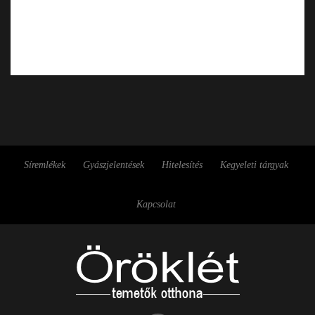
Síremlékek
Gyászjelentések
Hitelesítés
Kegyeleti tárgyak
Kapcsolat