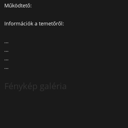
Működtető:
Információk a temetőről:
...
...
...
...
Fénykép galéria