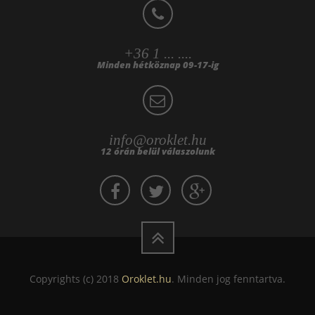
+36 1 ... ....
Minden hétköznap 09-17-ig
info@oroklet.hu
12 órán belül válaszolunk
Copyrights (c) 2018
Oroklet.hu
. Minden jog fenntartva.