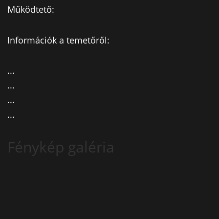
Működtető:
Információk a temetőről:
...
...
...
...
Fénykép galéria