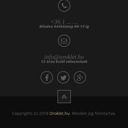
+36 1 ... ....
Minden hétköznap 09-17-ig
info@oroklet.hu
12 órán belül válaszolunk
Copyrights (c) 2018
Oroklet.hu
. Minden jog fenntartva.