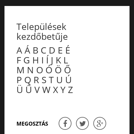
Települések
kezdőbetűje
A
Á
B
C
D
E
É
F
G
H
I
Í
J
K
L
M
N
O
Ó
Ö
Ő
P
Q
R
S
T
U
Ú
Ü
Ű
V
W
X
Y
Z
MEGOSZTÁS