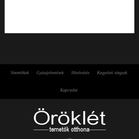
Síremlékek
Gyászjelentések
Hitelesítés
Kegyeleti tárgyak
Kapcsolat