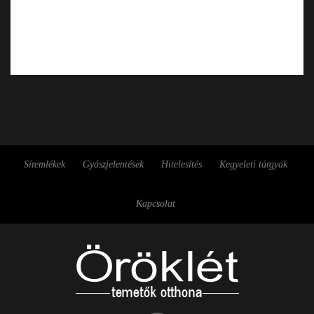
Síremlékek
Gyászjelentések
Hitelesítés
Kegyeleti tárgyak
Kapcsolat