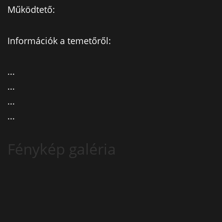
Működtető:
Információk a temetőről:
...
...
...
...
Fénykép galéria