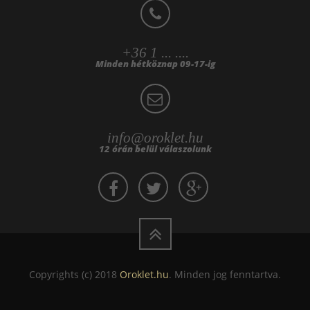
+36 1 ... ....
Minden hétköznap 09-17-ig
info@oroklet.hu
12 órán belül válaszolunk
Copyrights (c) 2018
Oroklet.hu
. Minden jog fenntartva.