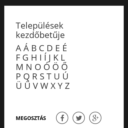
Települések
kezdőbetűje
A
Á
B
C
D
E
É
F
G
H
I
Í
J
K
L
M
N
O
Ó
Ö
Ő
P
Q
R
S
T
U
Ú
Ü
Ű
V
W
X
Y
Z
MEGOSZTÁS