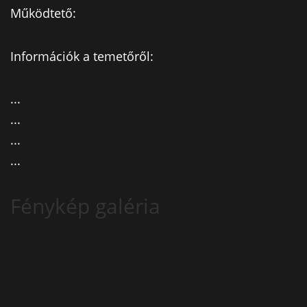
Működtető:
Információk a temetőről:
...
...
...
...
Fénykép galéria