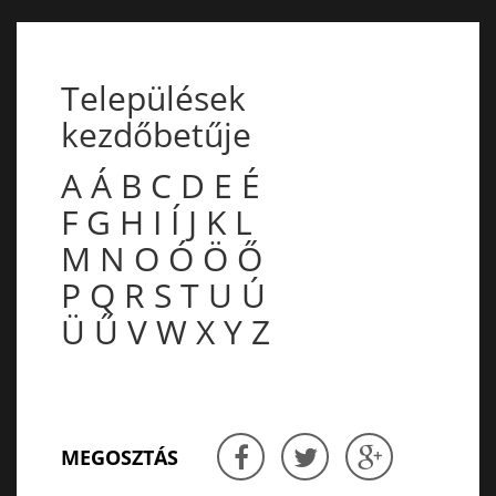
Települések
kezdőbetűje
A
Á
B
C
D
E
É
F
G
H
I
Í
J
K
L
M
N
O
Ó
Ö
Ő
P
Q
R
S
T
U
Ú
Ü
Ű
V
W
X
Y
Z
MEGOSZTÁS