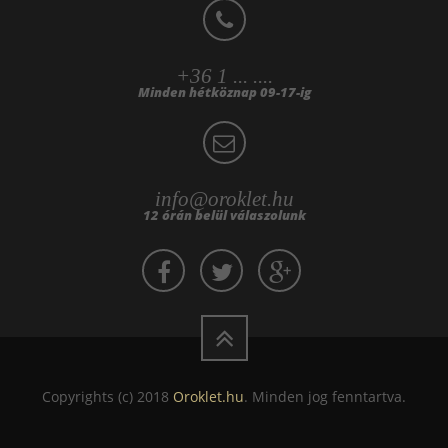
+36 1 ... ....
Minden hétköznap 09-17-ig
info@oroklet.hu
12 órán belül válaszolunk
Copyrights (c) 2018
Oroklet.hu
. Minden jog fenntartva.