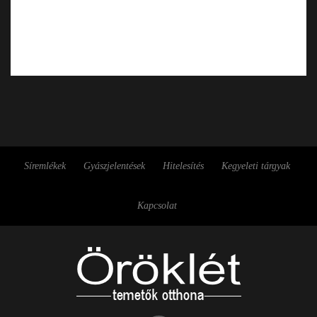
Síremlékek
Gyászjelentések
Hitelesítés
Kegyeleti tárgyak
Kapcsolat