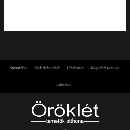
Síremlékek
Gyászjelentések
Hitelesítés
Kegyeleti tárgyak
Kapcsolat