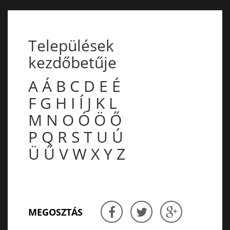
Települések
kezdőbetűje
A
Á
B
C
D
E
É
F
G
H
I
Í
J
K
L
M
N
O
Ó
Ö
Ő
P
Q
R
S
T
U
Ú
Ü
Ű
V
W
X
Y
Z
MEGOSZTÁS