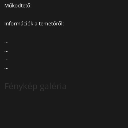
Működtető:
Információk a temetőről:
...
...
...
...
Fénykép galéria