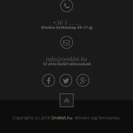
+36 1 ... ....
Minden hétköznap 09-17-ig
info@oroklet.hu
12 órán belül válaszolunk
Copyrights (c) 2018
Oroklet.hu
. Minden jog fenntartva.