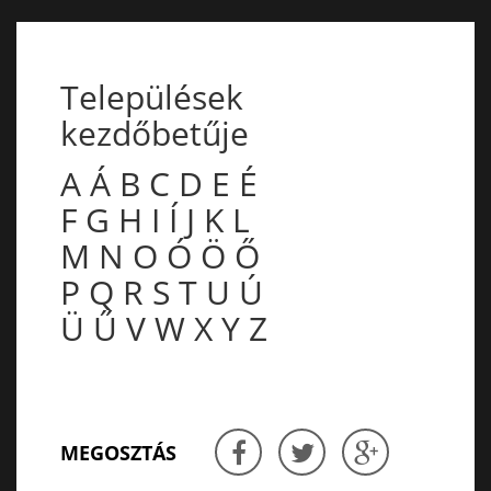
Települések
kezdőbetűje
A
Á
B
C
D
E
É
F
G
H
I
Í
J
K
L
M
N
O
Ó
Ö
Ő
P
Q
R
S
T
U
Ú
Ü
Ű
V
W
X
Y
Z
MEGOSZTÁS