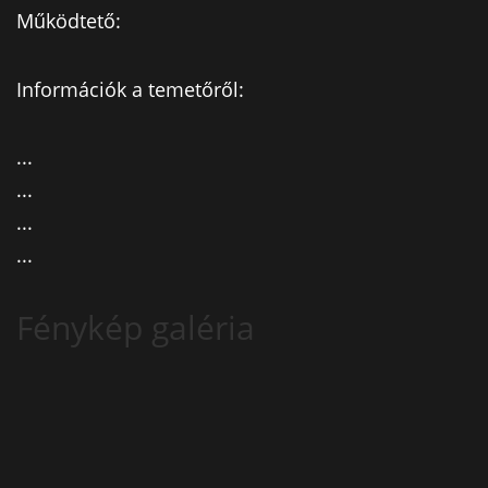
Működtető:
Információk a temetőről:
...
...
...
...
Fénykép galéria