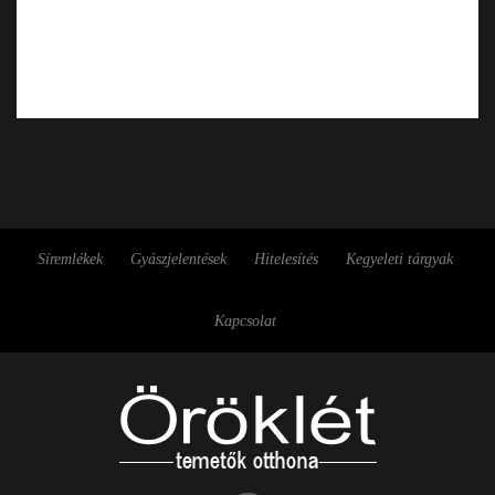
Síremlékek
Gyászjelentések
Hitelesítés
Kegyeleti tárgyak
Kapcsolat