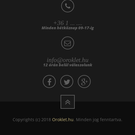
+36 1 ... ....
Minden hétköznap 09-17-ig
info@oroklet.hu
12 órán belül válaszolunk
Copyrights (c) 2018
Oroklet.hu
. Minden jog fenntartva.