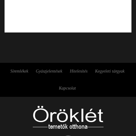
Síremlékek
Gyászjelentések
Hitelesítés
Kegyeleti tárgyak
Kapcsolat