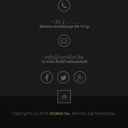
+36 1 ... ....
Minden hétköznap 09-17-ig
info@oroklet.hu
12 órán belül válaszolunk
Copyrights (c) 2018
Oroklet.hu
. Minden jog fenntartva.