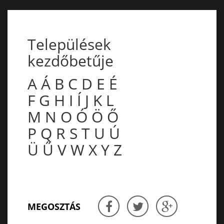
Települések
kezdőbetűje
A
Á
B
C
D
E
É
F
G
H
I
Í
J
K
L
M
N
O
Ó
Ö
Ő
P
Q
R
S
T
U
Ú
Ü
Ű
V
W
X
Y
Z
MEGOSZTÁS