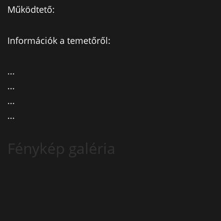
Működtető:
Információk a temetőről:
...
...
...
...
Fénykép galéria