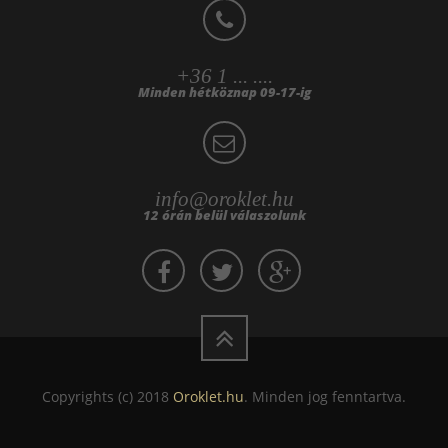
+36 1 ... ....
Minden hétköznap 09-17-ig
info@oroklet.hu
12 órán belül válaszolunk
Copyrights (c) 2018
Oroklet.hu
. Minden jog fenntartva.