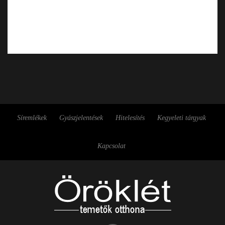
Síremlékek
Gyászjelentések
Hitelesítés
Kegyeleti tárgyak
Kapcsolat