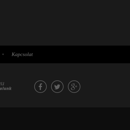
Kapcsolat
hu
zolunk