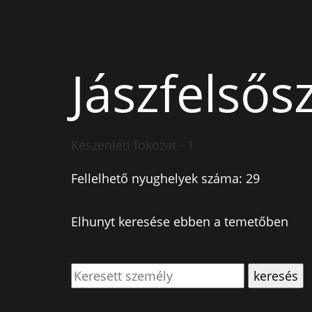
Jászfelsős
Készenléti fokozat - 1
Fellelhető nyughelyek száma: 29
Elhunyt keresése ebben a temetőben