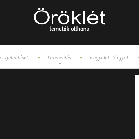
ászjelentések
Hitelesítés
Kegyeleti tárgyak