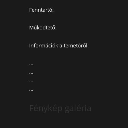
Fenntartó:
Működtető:
Információk a temetőről:
...
...
...
...
Fénykép galéria