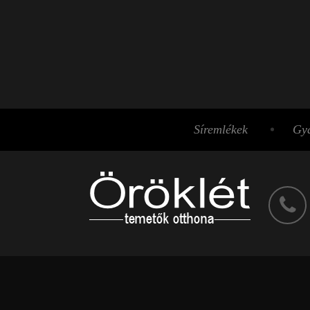
Síremlékek
Gyá