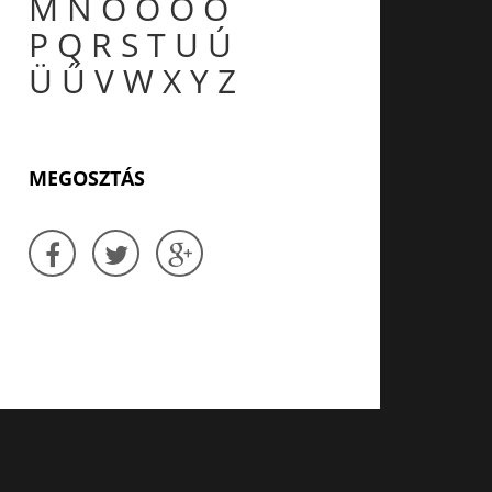
M
N
O
Ó
Ö
Ő
P
Q
R
S
T
U
Ú
Ü
Ű
V
W
X
Y
Z
MEGOSZTÁS