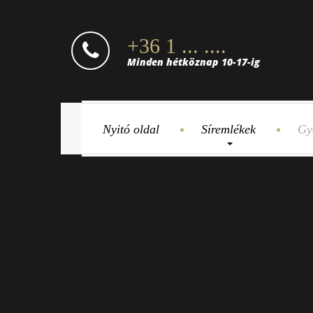
+36 1 ... ....
Minden hétköznap 10-17-ig
Nyitó oldal
Síremlékek
Gy