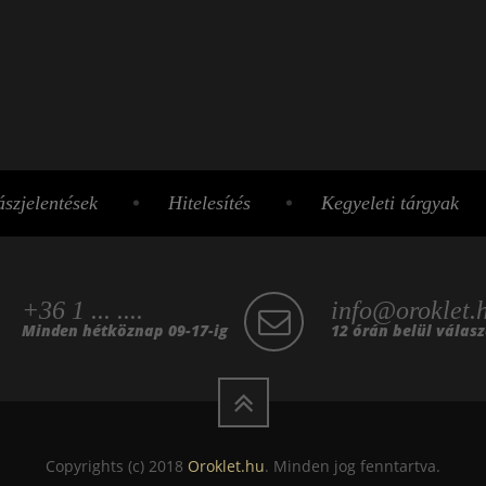
szjelentések
Hitelesítés
Kegyeleti tárgyak
+36 1 ... ....
info@oroklet.
Minden hétköznap 09-17-ig
12 órán belül válas
Copyrights (c) 2018
Oroklet.hu
. Minden jog fenntartva.