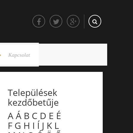
Kapcsolat
Települések
kezdőbetűje
A
Á
B
C
D
E
É
F
G
H
I
Í
J
K
L