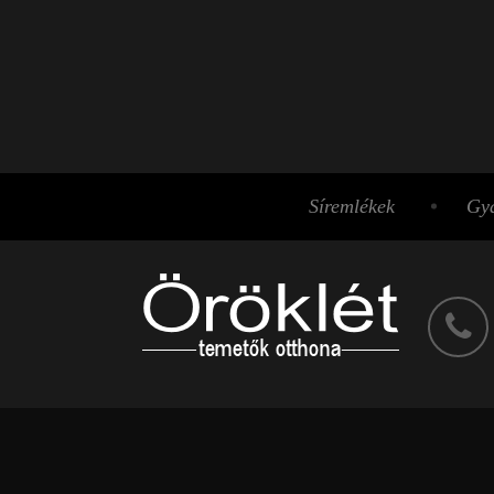
Síremlékek
Gyá