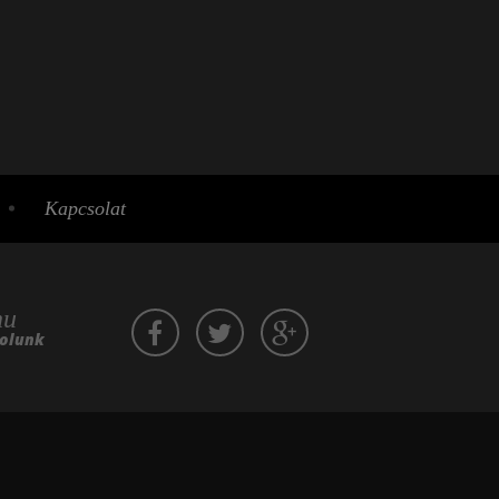
Kapcsolat
hu
zolunk