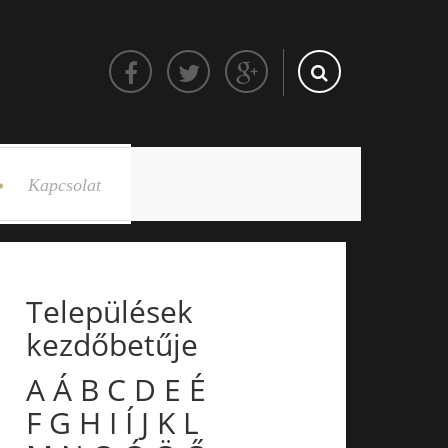
Kapcsolat
Települések
kezdőbetűje
A
Á
B
C
D
E
É
F
G
H
I
Í
J
K
L