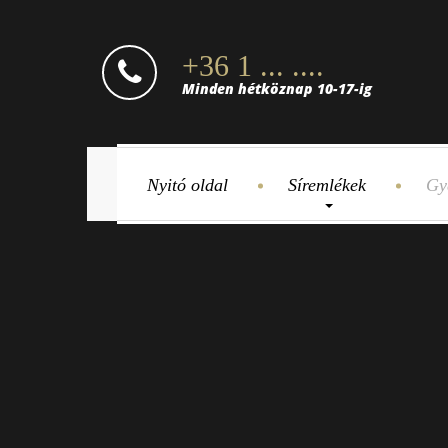
+36 1 ... ....
Minden hétköznap 10-17-ig
Nyitó oldal
Síremlékek
Gy