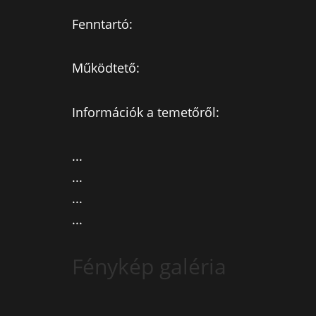
Fenntartó:
Működtető:
Információk a temetőről:
...
...
...
...
Fénykép galéria