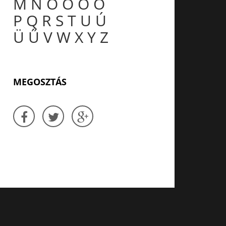
M
N
O
Ó
Ö
Ő
P
Q
R
S
T
U
Ú
Ü
Ű
V
W
X
Y
Z
MEGOSZTÁS