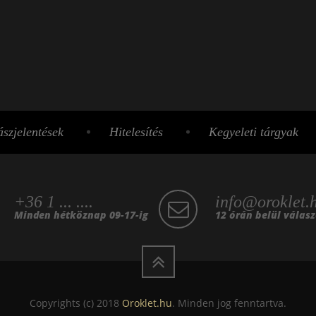
szjelentések
Hitelesítés
Kegyeleti tárgyak
+36 1 ... ....
info@oroklet.
Minden hétköznap 09-17-ig
12 órán belül válas
Copyrights (c) 2018
Oroklet.hu
. Minden jog fenntartva.