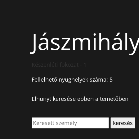
Jászmihály
Készenléti fokozat - 1
Fellelhető nyughelyek száma: 5
Elhunyt keresése ebben a temetőben