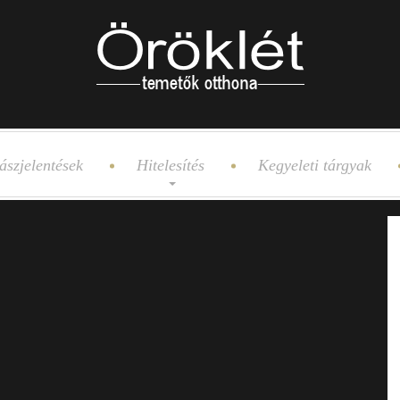
ászjelentések
Hitelesítés
Kegyeleti tárgyak