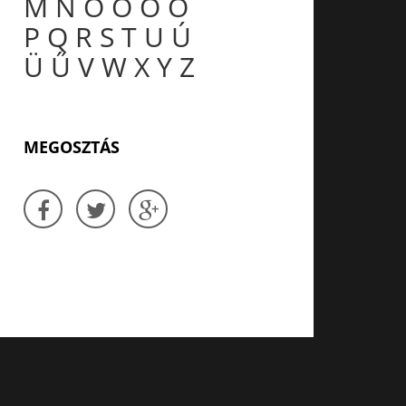
M
N
O
Ó
Ö
Ő
P
Q
R
S
T
U
Ú
Ü
Ű
V
W
X
Y
Z
MEGOSZTÁS