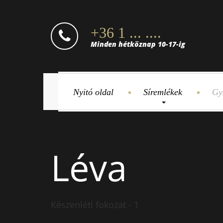
+36 1 ... ....
Minden hétköznap 10-17-ig
Nyitó oldal
Síremlékek
Gy
Léva
Készenléti fokozat - 1