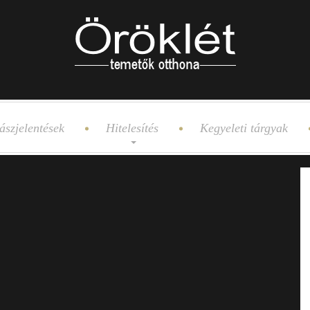
ászjelentések
Hitelesítés
Kegyeleti tárgyak