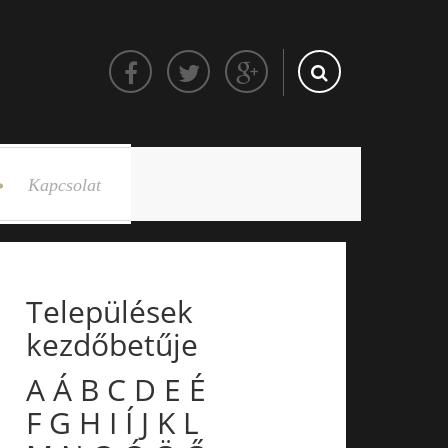
Kapcsolat
Települések
kezdőbetűje
A
Á
B
C
D
E
É
F
G
H
I
Í
J
K
L