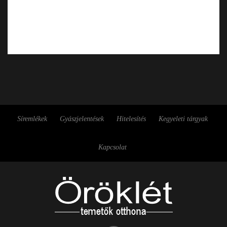
Síremlékek
Gyászjelentések
Hitelesítés
Kegyeleti tárgyak
Kapcsolat