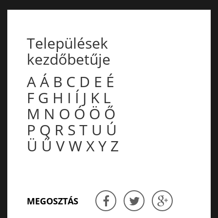
Települések
kezdőbetűje
A
Á
B
C
D
E
É
F
G
H
I
Í
J
K
L
M
N
O
Ó
Ö
Ő
P
Q
R
S
T
U
Ú
Ü
Ű
V
W
X
Y
Z
MEGOSZTÁS