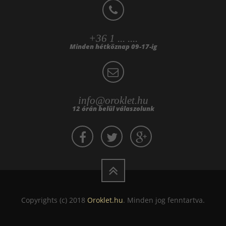
+36 1 ... ....
Minden hétköznap 09-17-ig
info@oroklet.hu
12 órán belül válaszolunk
Copyrights (c) 2018
Oroklet.hu
. Minden jog fenntartva.