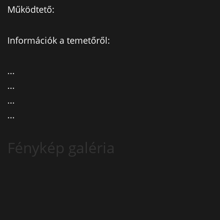
Működtető:
Információk a temetőről:
...
...
...
...
Fénykép galéria