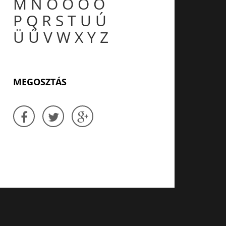
M
N
O
Ó
Ö
Ő
P
Q
R
S
T
U
Ú
Ü
Ű
V
W
X
Y
Z
MEGOSZTÁS