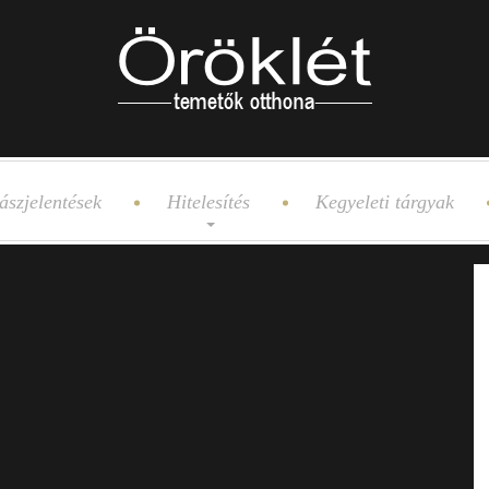
ászjelentések
Hitelesítés
Kegyeleti tárgyak