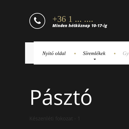
+36 1 ... ....
Minden hétköznap 10-17-ig
Nyitó oldal
Síremlékek
Gy
Pásztó
Készenléti fokozat - 1