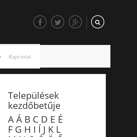
Kapcsolat
Települések
kezdőbetűje
A
Á
B
C
D
E
É
F
G
H
I
Í
J
K
L