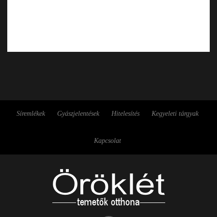
Síremlékek
Gyászjelentések
Hitelesítés
Kegyeleti tárgyak
Kapcsolat