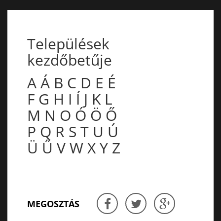
Települések
kezdőbetűje
A
Á
B
C
D
E
É
F
G
H
I
Í
J
K
L
M
N
O
Ó
Ö
Ő
P
Q
R
S
T
U
Ú
Ü
Ű
V
W
X
Y
Z
MEGOSZTÁS