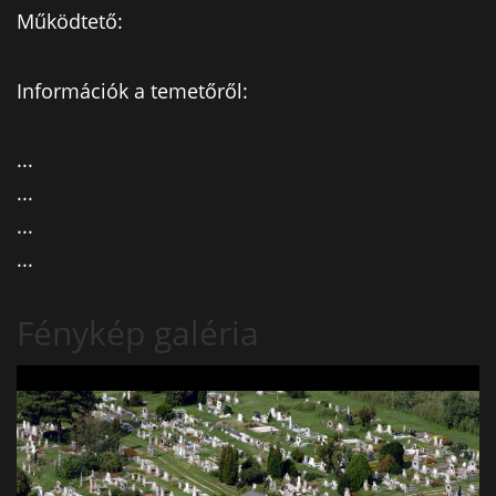
Működtető:
Információk a temetőről:
...
...
...
...
Fénykép galéria