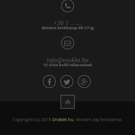
+36 1 ... ....
Minden hétköznap 09-17-ig
info@oroklet.hu
12 órán belül válaszolunk
Copyrights (c) 2018
Oroklet.hu
. Minden jog fenntartva.