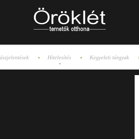
ászjelentések
Hitelesítés
Kegyeleti tárgyak