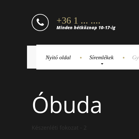
+36 1 ... ....
Minden hétköznap 10-17-ig
Nyitó oldal
Síremlékek
Gy
Óbuda
Készenléti fokozat - 2