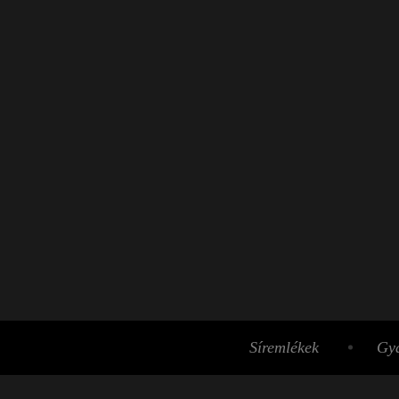
Síremlékek
Gyá