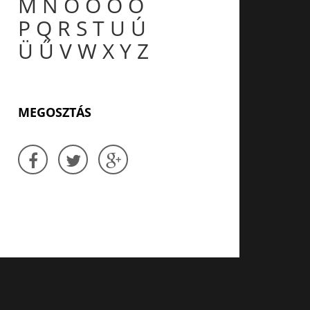
M
N
O
Ó
Ö
Ő
P
Q
R
S
T
U
Ú
Ü
Ű
V
W
X
Y
Z
MEGOSZTÁS