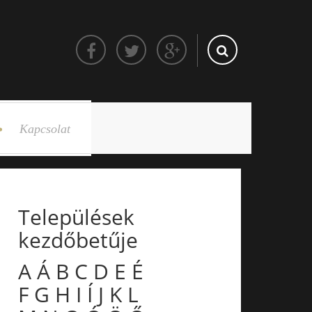
Kapcsolat
Települések
kezdőbetűje
A
Á
B
C
D
E
É
F
G
H
I
Í
J
K
L