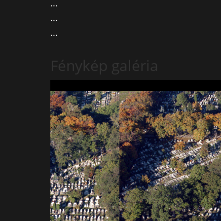
...
...
...
Fénykép galéria